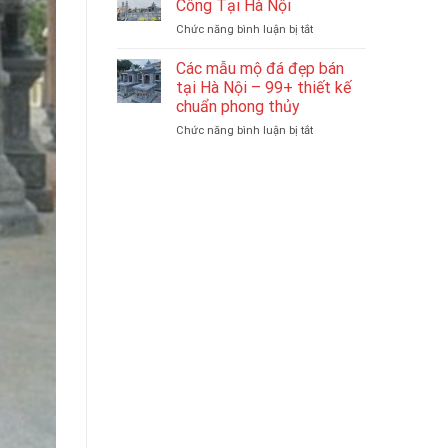
Công Tại Hà Nội
Dịch
Báo
Theo
ở
Chức năng bình luận bị tắt
Chế
Giá
Yêu
Các
Tác
Chi
Cầu
Mẫu
Các mẫu mộ đá đẹp bán
Khu
Tiết,
Lăng
Lăng
Mẫu
tại Hà Nội – 99+ thiết kế
Mộ
Mộ
Đẹp
chuẩn phong thủy
Đẹp
Đá
ở
Chức năng bình luận bị tắt
Thi
Hà
Các
Công
Nội
mẫu
Tại
Chuyên
mộ
Hà
Nghiệp
đá
Nội
đẹp
bán
tại
Hà
Nội
–
99+
thiết
kế
chuẩn
phong
thủy