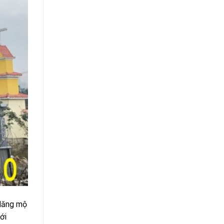
 lăng mộ
ới