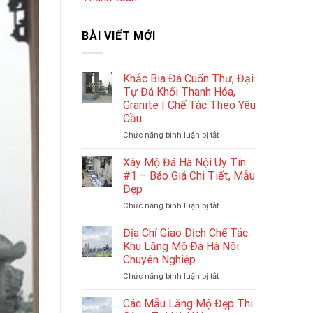
BÀI VIẾT MỚI
Khắc Bia Đá Cuốn Thư, Đại
Tự Đá Khối Thanh Hóa,
Granite | Chế Tác Theo Yêu
Cầu
ở
Chức năng bình luận bị tắt
Khắc
Bia
Xây Mộ Đá Hà Nội Uy Tín
Đá
#1 – Báo Giá Chi Tiết, Mẫu
Cuốn
Đẹp
Thư,
ở
Chức năng bình luận bị tắt
Đại
Xây
Tự
Mộ
Đá
Địa Chỉ Giao Dịch Chế Tác
Đá
Khối
Khu Lăng Mộ Đá Hà Nội
Hà
Thanh
Chuyên Nghiệp
Nội
Hóa,
ở
Chức năng bình luận bị tắt
Uy
Granite
Địa
Tín
|
Chỉ
#1
Chế
Các Mẫu Lăng Mộ Đẹp Thi
Giao
–
Tác