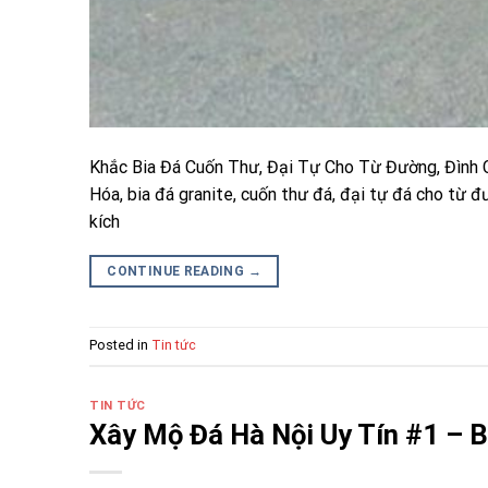
Khắc Bia Đá Cuốn Thư, Đại Tự Cho Từ Đường, Đình 
Hóa, bia đá granite, cuốn thư đá, đại tự đá cho từ đư
kích
CONTINUE READING
→
Posted in
Tin tức
TIN TỨC
Xây Mộ Đá Hà Nội Uy Tín #1 – B