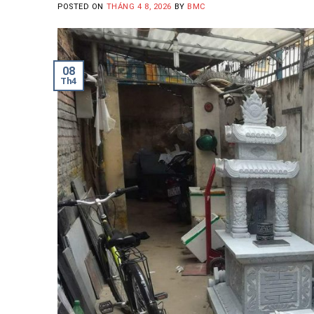
POSTED ON
THÁNG 4 8, 2026
BY
BMC
08
Th4