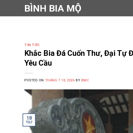
Skip
BÌNH BIA MỘ
to
content
TIN TỨC
Khắc Bia Đá Cuốn Thư, Đại Tự Đ
Yêu Cầu
POSTED ON
THÁNG 7 18, 2026
BY
BMC
18
Th7