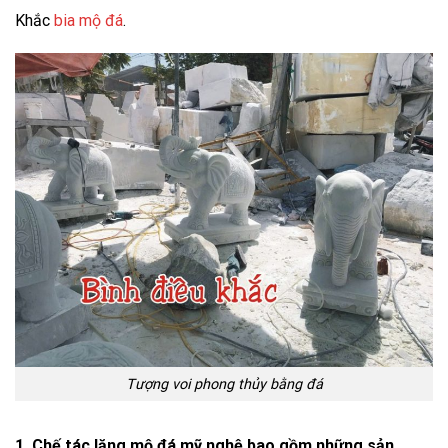
Khắc
bia mộ đá
.
Tượng voi phong thủy bằng đá
1. Chế tác lăng mộ đá mỹ nghệ bao gồm những sản