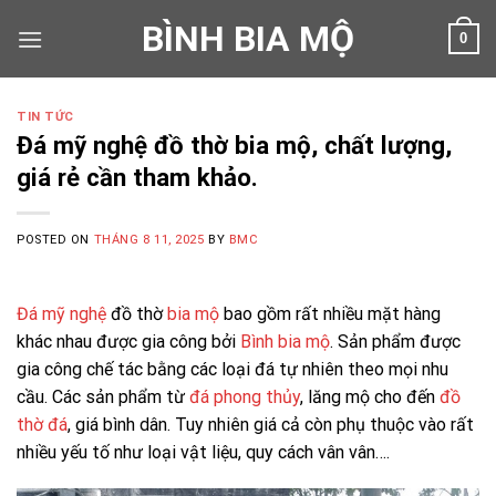
Skip
BÌNH BIA MỘ
0
to
content
TIN TỨC
Đá mỹ nghệ đồ thờ bia mộ, chất lượng,
giá rẻ cần tham khảo.
POSTED ON
THÁNG 8 11, 2025
BY
BMC
Đá mỹ nghệ
đồ thờ
bia mộ
bao gồm rất nhiều mặt hàng
khác nhau được gia công bởi
Bình bia mộ
. Sản phẩm được
gia công chế tác bằng các loại đá tự nhiên theo mọi nhu
cầu. Các sản phẩm từ
đá phong thủy
, lăng mộ cho đến
đồ
thờ đá
, giá bình dân. Tuy nhiên giá cả còn phụ thuộc vào rất
nhiều yếu tố như loại vật liệu, quy cách vân vân….