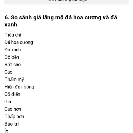
Hiện đại, bóng
Cổ điển
Giá
Cao hơn
Thấp hơn
Bảo trì
Ít
Trung bình
Nếu bạn ưu tiên độ bền + sang trọng → chọn granite
Nếu ưu tiên chi phí thấp → chọn đá xanh