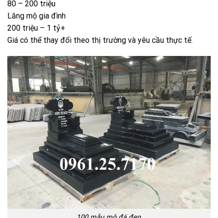
100 mẫu mộ đá đẹp,
6. So sánh giá lăng mộ đá hoa cương và đá
xanh
Tiêu chí
Đá hoa cương
Đá xanh
Độ bền
Rất cao
Cao
Thẩm mỹ