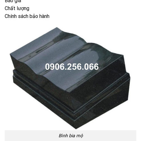
Bình bia mộ
8. Quy trình thi công và báo giá lăng mộ đá hoa
cương
Khảo sát thực tế
Tư vấn thiết kế
Lên bản vẽ 3D
Gia công tại xưởng
Lắp đặt tại công trình
Nghiệm thu
9. Những lưu ý quan trọng khi xây lăng mộ