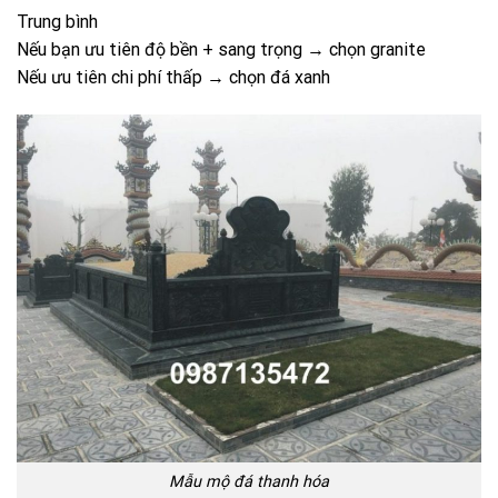
Mẫu mộ đá thanh hóa
7. Kinh nghiệm chọn lăng mộ đá hoa cương
chuẩn chuyên gia
7.1 Chọn đúng kích thước phong thủy
Tránh quá lớn gây lãng phí
Chọn theo thước Lỗ Ban
7.2 Kiểm tra chất lượng đá
Bề mặt bóng
Không nứt