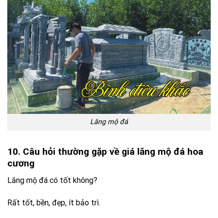
10. Câu hỏi thường gặp về giá lăng mộ đá hoa
cương
Lăng mộ đá có tốt không?
Rất tốt, bền, đẹp, ít bảo trì.
Giá có đắt không?
Cao hơn đá xanh nhưng đáng đầu tư lâu dài.
Bao lâu thi công xong?
10 – 30 ngày tùy quy mô.
12. Lời kết.
Giá không cố định mà phụ thuộc vào nhiều yếu tố như chất
liệu, kích thước, thiết kế và vị trí thi công. Tuy nhiên, đây
vẫn là lựa chọn hàng đầu nếu bạn muốn một công trình:
Bền vững hàng chục năm