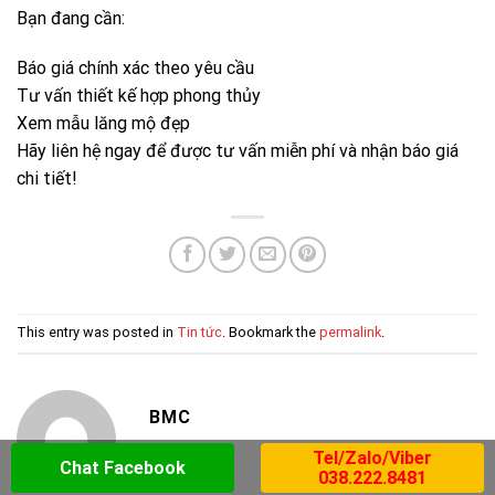
This entry was posted in
Tin tức
. Bookmark the
permalink
.
BMC
Các mẫu mộ đá đẹp bán tại
Giá bán lăng mộ đá mới nhất
Hà Nội – 99+ thiết kế chuẩn
2026 – Báo giá chi tiết
phong thủy
Tel/Zalo/Viber
Chat Facebook
038.222.8481