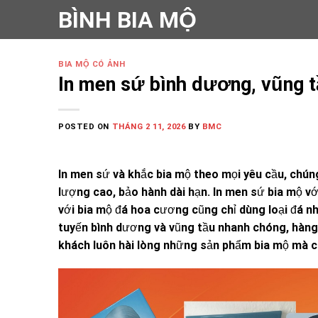
Skip
BÌNH BIA MỘ
to
content
BIA MỘ CÓ ẢNH
In men sứ bình dương, vũng t
POSTED ON
THÁNG 2 11, 2026
BY
BMC
In men sứ và khắc bia mộ theo mọi yêu cầu, chúng
lượng cao, bảo hành dài hạn. In men sứ bia mộ với
với bia mộ đá hoa cương cũng chỉ dùng loại đá n
tuyến bình dương và vũng tầu nhanh chóng, hàng đ
khách luôn hài lòng những sản phẩm bia mộ mà ch