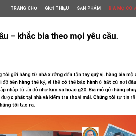
TRANG CHỦ
GIỚI THIỆU
SẢN PHẨM
BIA MỘ CÓ 
ầu – khắc bia theo mọi yêu cầu.
 tôi gửi hàng từ nhà xưởng đến tận tay quý vị. hàng bia mộ 
 độ bền hàng thế kỷ, vì thế có thể bảo hành ở bất cứ nơi đâu
hập nhập từ ấn độ như kim sa hoặc g20. Bia mộ gửi hàng chu
ược phát tại nhà và kiểm tra thoải mái. Chúng tôi tự tin r
úng tôi tạo ra.