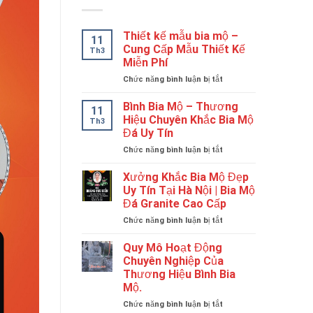
Thiết kế mẫu bia mộ –
11
Cung Cấp Mẫu Thiết Kế
Th3
Miễn Phí
ở
Chức năng bình luận bị tắt
Thiết
kế
Bình Bia Mộ – Thương
11
mẫu
Hiệu Chuyên Khắc Bia Mộ
Th3
bia
Đá Uy Tín
mộ
ở
Chức năng bình luận bị tắt
–
Bình
Cung
Bia
Cấp
Xưởng Khắc Bia Mộ Đẹp
Mộ
Mẫu
Uy Tín Tại Hà Nội | Bia Mộ
–
Thiết
Đá Granite Cao Cấp
Thương
Kế
ở
Chức năng bình luận bị tắt
Hiệu
Miễn
Xưởng
Chuyên
Phí
Khắc
Khắc
Quy Mô Hoạt Động
Bia
Bia
Chuyên Nghiệp Của
Mộ
Mộ
Thương Hiệu Bình Bia
Đẹp
Đá
Mộ.
Uy
Uy
Tín
Tín
ở
Chức năng bình luận bị tắt