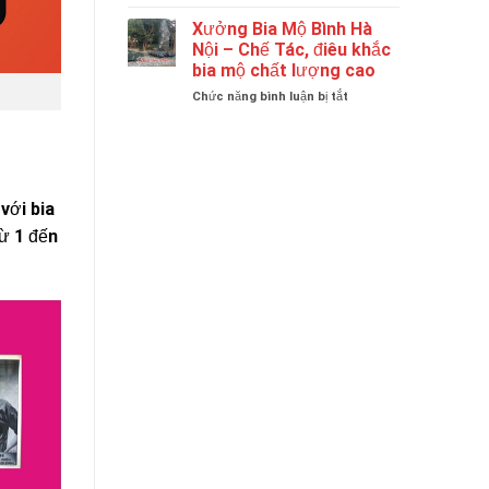
Tại
Quy
Hà
Mô
Xưởng Bia Mộ Bình Hà
Nội
Hoạt
Nội – Chế Tác, điêu khắc
|
Động
bia mộ chất lượng cao
Bia
Chuyên
Mộ
ở
Chức năng bình luận bị tắt
Nghiệp
Đá
Xưởng
Của
Granite
Bia
Thương
Cao
Mộ
Hiệu
Cấp
Bình
Bình
Hà
Bia
với bia
Nội
Mộ.
–
từ 1 đến
Chế
Tác,
điêu
khắc
bia
mộ
chất
lượng
cao