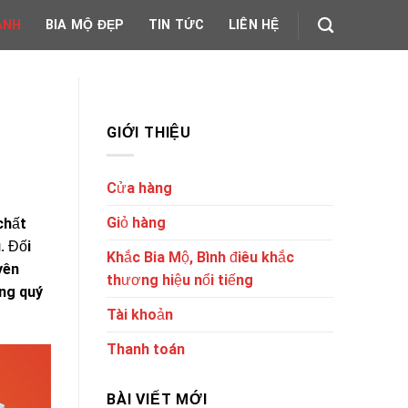
ẢNH
BIA MỘ ĐẸP
TIN TỨC
LIÊN HỆ
GIỚI THIỆU
Cửa hàng
Giỏ hàng
chất
. Đối
Khắc Bia Mộ, Bình điêu khắc
yên
thương hiệu nổi tiếng
ằng quý
Tài khoản
Thanh toán
BÀI VIẾT MỚI