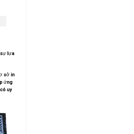
 sự lựa
ơ sở in
áp ứng
 có uy