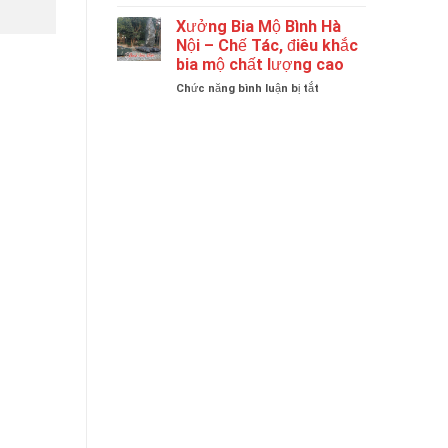
Tại
Quy
Hà
Mô
Xưởng Bia Mộ Bình Hà
Nội
Hoạt
Nội – Chế Tác, điêu khắc
|
Động
bia mộ chất lượng cao
Bia
Chuyên
Mộ
ở
Chức năng bình luận bị tắt
Nghiệp
Đá
Xưởng
Của
Granite
Bia
Thương
Cao
Mộ
Hiệu
Cấp
Bình
Bình
Hà
Bia
Nội
Mộ.
–
Chế
Tác,
điêu
khắc
bia
mộ
chất
lượng
cao