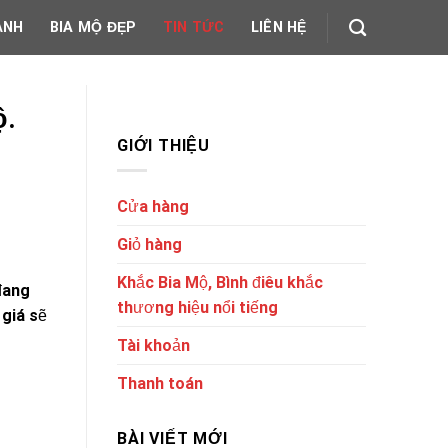
ẢNH
BIA MỘ ĐẸP
TIN TỨC
LIÊN HỆ
ộ.
GIỚI THIỆU
Cửa hàng
Giỏ hàng
Khắc Bia Mộ, Bình điêu khắc
đang
thương hiệu nổi tiếng
 giá sẽ
Tài khoản
Thanh toán
BÀI VIẾT MỚI