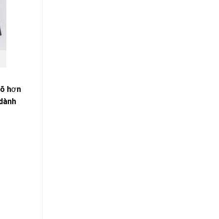
rõ hơn
 dành