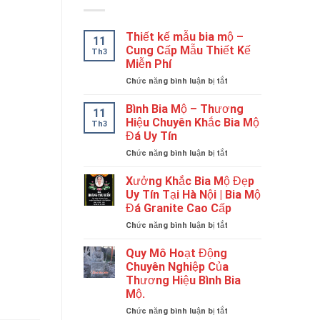
Thiết kế mẫu bia mộ –
11
Cung Cấp Mẫu Thiết Kế
Th3
Miễn Phí
ở
Chức năng bình luận bị tắt
Thiết
kế
Bình Bia Mộ – Thương
11
mẫu
Hiệu Chuyên Khắc Bia Mộ
Th3
bia
Đá Uy Tín
mộ
ở
Chức năng bình luận bị tắt
–
Bình
Cung
Bia
Cấp
Xưởng Khắc Bia Mộ Đẹp
Mộ
Mẫu
Uy Tín Tại Hà Nội | Bia Mộ
–
Thiết
Đá Granite Cao Cấp
Thương
Kế
ở
Chức năng bình luận bị tắt
Hiệu
Miễn
Xưởng
Chuyên
Phí
Khắc
Khắc
Quy Mô Hoạt Động
Bia
Bia
Chuyên Nghiệp Của
Mộ
Mộ
Thương Hiệu Bình Bia
Đẹp
Đá
Mộ.
Uy
Uy
Tín
Tín
ở
Chức năng bình luận bị tắt