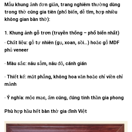
Mẫu khung ảnh đơn giản, trang nghiêm thường dùng
trong thờ cúng gia tiên (phổ biến, dễ tìm, hợp nhiều
không gian bàn thờ):
1. Khung ảnh gỗ trơn (truyền thống – phổ biến nhất)
· Chất liệu: gỗ tự nhiên (gụ, xoan, sồi…) hoặc gỗ MDF
phủ veneer
· Màu sắc: nâu sẫm, nâu đỏ, cánh gián
· Thiết kế: mặt phẳng, không hoa văn hoặc chỉ viền chỉ
mảnh
· Ý nghĩa: mộc mạc, ấm cúng, đúng tinh thần gia phong
Phù hợp hầu hết bàn thờ gia đình Việt