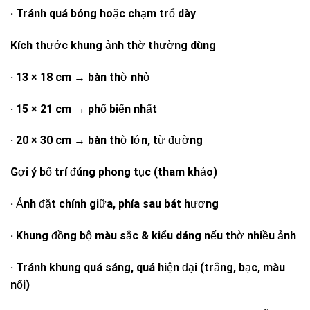
· Tránh quá bóng hoặc chạm trổ dày
Kích thước khung ảnh thờ thường dùng
· 13 × 18 cm → bàn thờ nhỏ
· 15 × 21 cm → phổ biến nhất
· 20 × 30 cm → bàn thờ lớn, từ đường
Gợi ý bố trí đúng phong tục (tham khảo)
· Ảnh đặt chính giữa, phía sau bát hương
· Khung đồng bộ màu sắc & kiểu dáng nếu thờ nhiều ảnh
· Tránh khung quá sáng, quá hiện đại (trắng, bạc, màu
nổi)