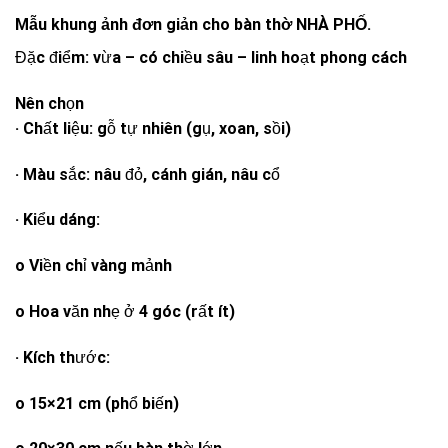
Mẫu khung ảnh đơn giản cho bàn thờ NHÀ PHỐ.
Đặc điểm: vừa – có chiều sâu – linh hoạt phong cách
Nên chọn
· Chất liệu: gỗ tự nhiên (gụ, xoan, sồi)
· Màu sắc: nâu đỏ, cánh gián, nâu cổ
· Kiểu dáng:
o Viền chỉ vàng mảnh
o Hoa văn nhẹ ở 4 góc (rất ít)
· Kích thước:
o 15×21 cm (phổ biến)