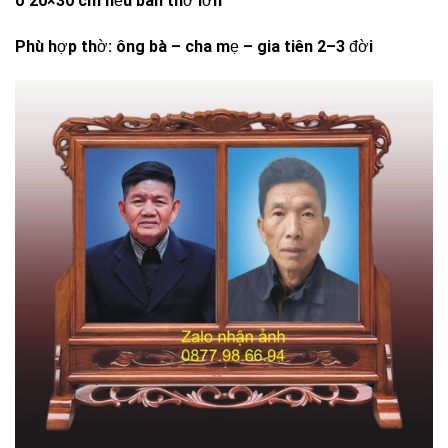
o 20×30 cm nếu bàn thờ lớn
Phù hợp thờ: ông bà – cha mẹ – gia tiên 2–3 đời