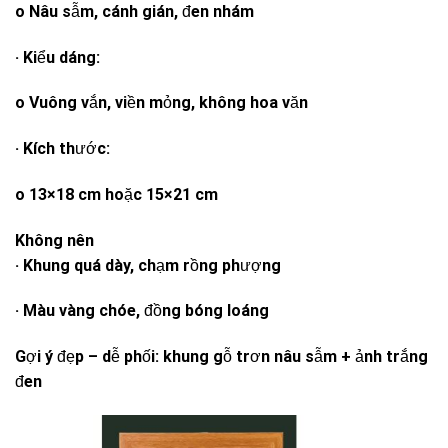
o Nâu sẫm, cánh gián, đen nhám
· Kiểu dáng:
o Vuông vắn, viền mỏng, không hoa văn
· Kích thước:
o 13×18 cm hoặc 15×21 cm
Không nên
· Khung quá dày, chạm rồng phượng
· Màu vàng chóe, đồng bóng loáng
Gợi ý đẹp – dễ phối: khung gỗ trơn nâu sẫm + ảnh trắng
đen