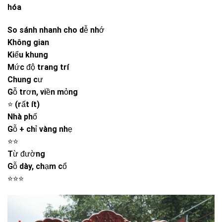
hóa
So sánh nhanh cho dễ nhớ
Không gian
Kiểu khung
Mức độ trang trí
Chung cư
Gỗ trơn, viền mỏng
⭐ (rất ít)
Nhà phố
Gỗ + chỉ vàng nhẹ
⭐⭐
Từ đường
Gỗ dày, chạm cổ
⭐⭐⭐