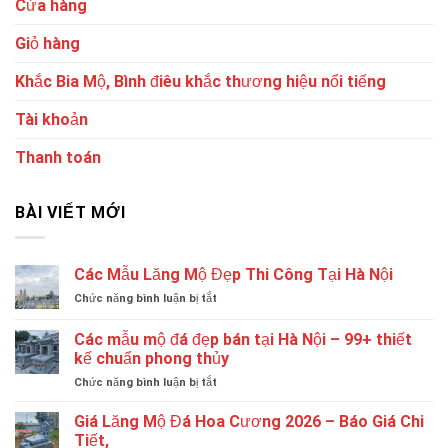
Cửa hàng
Giỏ hàng
Khắc Bia Mộ, Bình điêu khắc thương hiệu nổi tiếng
Tài khoản
Thanh toán
BÀI VIẾT MỚI
Các Mẫu Lăng Mộ Đẹp Thi Công Tại Hà Nội
ở
Chức năng bình luận bị tắt
Các
Mẫu
Các mẫu mộ đá đẹp bán tại Hà Nội – 99+ thiết
Lăng
kế chuẩn phong thủy
Mộ
ở
Chức năng bình luận bị tắt
Đẹp
Các
Thi
mẫu
Công
Giá Lăng Mộ Đá Hoa Cương 2026 – Báo Giá Chi
mộ
Tại
Tiết,