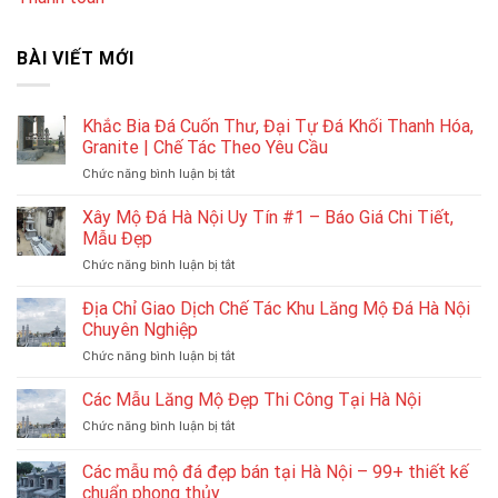
BÀI VIẾT MỚI
Khắc Bia Đá Cuốn Thư, Đại Tự Đá Khối Thanh Hóa,
Granite | Chế Tác Theo Yêu Cầu
ở
Chức năng bình luận bị tắt
Khắc
Bia
Xây Mộ Đá Hà Nội Uy Tín #1 – Báo Giá Chi Tiết,
Đá
Mẫu Đẹp
Cuốn
ở
Chức năng bình luận bị tắt
Thư,
Xây
Đại
Mộ
Địa Chỉ Giao Dịch Chế Tác Khu Lăng Mộ Đá Hà Nội
Tự
Đá
Đá
Chuyên Nghiệp
Hà
Khối
ở
Chức năng bình luận bị tắt
Nội
Thanh
Địa
Uy
Hóa,
Chỉ
Các Mẫu Lăng Mộ Đẹp Thi Công Tại Hà Nội
Tín
Granite
Giao
#1
|
ở
Chức năng bình luận bị tắt
Dịch
–
Chế
Các
Chế
Báo
Tác
Mẫu
Các mẫu mộ đá đẹp bán tại Hà Nội – 99+ thiết kế
Tác
Giá
Theo
Lăng
Khu
chuẩn phong thủy
Chi
Yêu