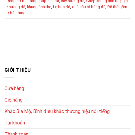
hương sứ bát tràng
,
búp sen đá
,
cây hương đá
,
Ghép khung ảnh thờ
,
giá
lư hương đá
,
khung ảnh thờ
,
Lọ hoa đá
,
quả cầu bi bằng đá
,
Đồ thờ gốm
sứ bát tràng
GIỚI THIỆU
Cửa hàng
Giỏ hàng
Khắc Bia Mộ, Bình điêu khắc thương hiệu nổi tiếng
Tài khoản
Thanh toán