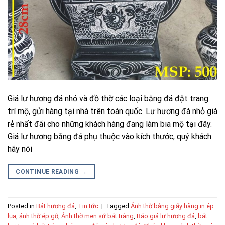
Giá lư hương đá nhỏ và đồ thờ các loại bằng đá đặt trang
trí mộ, gửi hàng tại nhà trên toàn quốc. Lư hương đá nhỏ giá
rẻ nhất đãi cho những khách hàng đang làm bia mộ tại đây.
Giá lư hương bằng đá phụ thuộc vào kích thước, quý khách
hãy nói
CONTINUE READING
→
Posted in
Bát hương đá
,
Tin tức
|
Tagged
Ảnh thờ bằng giấy hãng in ép
lụa
,
ảnh thờ ép gỗ
,
Ảnh thờ men sứ bát tràng
,
Báo giá lư hương đá
,
bát