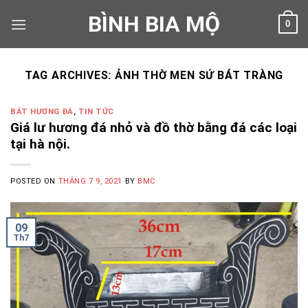
Skip
BÌNH BIA MỘ
0
to
content
TAG ARCHIVES:
ẢNH THỜ MEN SỨ BÁT TRÀNG
BÁT HƯƠNG ĐÁ
,
TIN TỨC
Giá lư hương đá nhỏ và đồ thờ bằng đá các loại
tại hà nội.
POSTED ON
THÁNG 7 9, 2021
BY
BMC
09
Th7