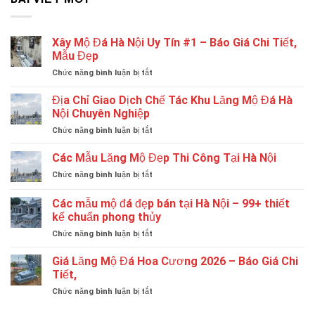
Xây Mộ Đá Hà Nội Uy Tín #1 – Báo Giá Chi Tiết,
Mẫu Đẹp
ở
Chức năng bình luận bị tắt
Xây
Mộ
Địa Chỉ Giao Dịch Chế Tác Khu Lăng Mộ Đá Hà
Đá
Nội Chuyên Nghiệp
Hà
ở
Chức năng bình luận bị tắt
Nội
Địa
Uy
Chỉ
Các Mẫu Lăng Mộ Đẹp Thi Công Tại Hà Nội
Tín
Giao
#1
ở
Chức năng bình luận bị tắt
Dịch
–
Các
Chế
Báo
Mẫu
Các mẫu mộ đá đẹp bán tại Hà Nội – 99+ thiết
Tác
Giá
Lăng
Khu
kế chuẩn phong thủy
Chi
Mộ
Lăng
Tiết,
ở
Chức năng bình luận bị tắt
Đẹp
Mộ
Mẫu
Các
Thi
Đá
Đẹp
mẫu
Công
Giá Lăng Mộ Đá Hoa Cương 2026 – Báo Giá Chi
Hà
mộ
Tại
Tiết,
Nội
đá
Hà
Chuyên
ở
Chức năng bình luận bị tắt
đẹp
Nội
Nghiệp
Giá
bán
Lăng