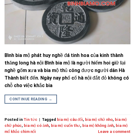
Bình bia mộ phát huy nghề đá tinh hoa của kinh thành
thăng long hà nội Bình bia mộ là người hiếm hoi giữ lại
nghề gốm xưa và bia mộ thủ công được người dân Hà
Thành biết đến. Ngày nay phố cổ hà nội đắt đỏ không có
chỗ cho việc khắc bia
CONTINUE READING
→
Posted in
Tin tức
|
Tagged
bia mộ câu đối
,
bia mộ chữ nho
,
bia mộ
chữ phúc
,
bia mộ có ảnh
,
bia mộ cuốn thư
,
bia mộ không ảnh
,
bia mộ
mổ khắc chìm nối
Leave a comment