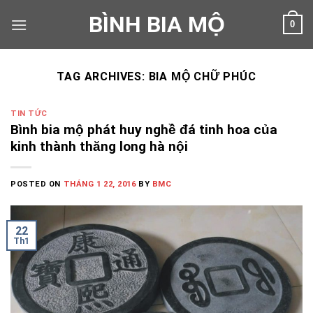
Skip
BÌNH BIA MỘ
0
to
content
TAG ARCHIVES:
BIA MỘ CHỮ PHÚC
TIN TỨC
Bình bia mộ phát huy nghề đá tinh hoa của
kinh thành thăng long hà nội
POSTED ON
THÁNG 1 22, 2016
BY
BMC
22
Th1