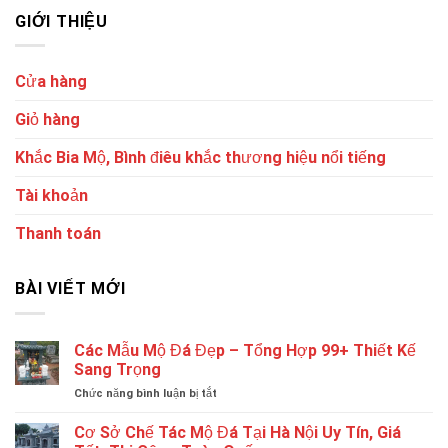
GIỚI THIỆU
Cửa hàng
Giỏ hàng
Khắc Bia Mộ, Bình điêu khắc thương hiệu nổi tiếng
Tài khoản
Thanh toán
BÀI VIẾT MỚI
Các Mẫu Mộ Đá Đẹp – Tổng Hợp 99+ Thiết Kế
Sang Trọng
ở
Chức năng bình luận bị tắt
Các
Mẫu
Cơ Sở Chế Tác Mộ Đá Tại Hà Nội Uy Tín, Giá
Mộ