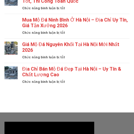
Tốt, Thi Công Toàn Quốc
Đá
ở
Chức năng bình luận bị tắt
Đẹp
Cơ
–
Sở
Mua Mộ Đá Ninh Bình Ở Hà Nội – Địa Chỉ Uy Tín,
Tổng
Chế
Hợp
Giá Tận Xưởng 2026
Tác
99+
ở
Chức năng bình luận bị tắt
Mộ
Thiết
Mua
Đá
Kế
Mộ
Giá Mộ Đá Nguyên Khối Tại Hà Nội Mới Nhất
Tại
Sang
Đá
Hà
2026
Trọng
Ninh
Nội
ở
Chức năng bình luận bị tắt
Bình
Uy
Giá
Ở
Tín,
Mộ
Địa Chỉ Bán Mộ Đá Đẹp Tại Hà Nội – Uy Tín &
Hà
Giá
Đá
Nội
Chất Lượng Cao
Tốt,
Nguyên
–
Thi
ở
Chức năng bình luận bị tắt
Khối
Địa
Công
Địa
Tại
Chỉ
Toàn
Chỉ
Hà
Uy
Quốc
Bán
Nội
Tín,
Mộ
Mới
Giá
Đá
Nhất
Tận
Đẹp
2026
Xưởng
Tại
2026
Hà
Nội
–