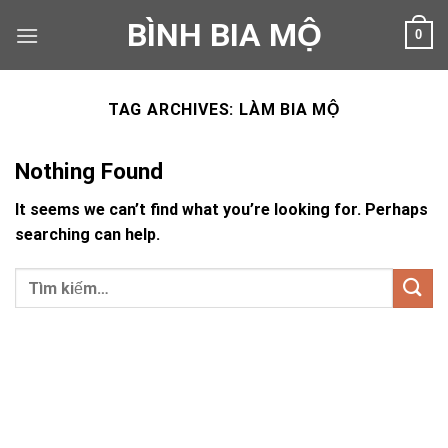
Skip
BÌNH BIA MỘ
0
to
content
TAG ARCHIVES:
LÀM BIA MỘ
Nothing Found
It seems we can’t find what you’re looking for. Perhaps
searching can help.