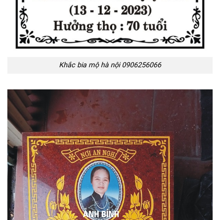
Khắc bia mộ hà nội 0906256066