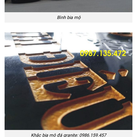
Bình bia mộ
Khắc bia mộ đá granite: 0986.159.457