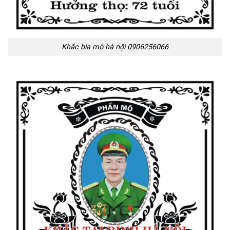
Khắc bia mộ hà nội 0906256066