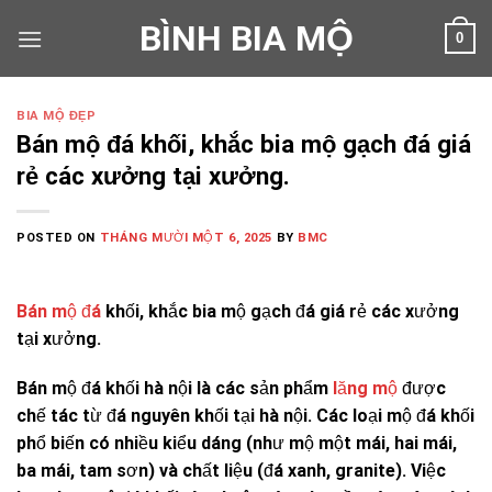
Skip
BÌNH BIA MỘ
0
to
content
BIA MỘ ĐẸP
Bán mộ đá khối, khắc bia mộ gạch đá giá
rẻ các xưởng tại xưởng.
POSTED ON
THÁNG MƯỜI MỘT 6, 2025
BY
BMC
Bán mộ đá
khối, khắc bia mộ gạch đá giá rẻ các xưởng
tại xưởng.
Bán mộ đá khối hà nội là các sản phẩm
lăng mộ
được
chế tác từ đá nguyên khối tại hà nội. Các loại mộ đá khối
phổ biến có nhiều kiểu dáng (như mộ một mái, hai mái,
ba mái, tam sơn) và chất liệu (đá xanh, granite). Việc