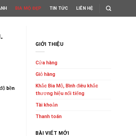
ẢNH
BIA MỘ ĐẸP
TIN TỨC
LIÊN HỆ
.
GIỚI THIỆU
Cửa hàng
Giỏ hàng
Khắc Bia Mộ, Bình điêu khắc
 độ bền
thương hiệu nổi tiếng
Tài khoản
Thanh toán
BÀI VIẾT MỚI