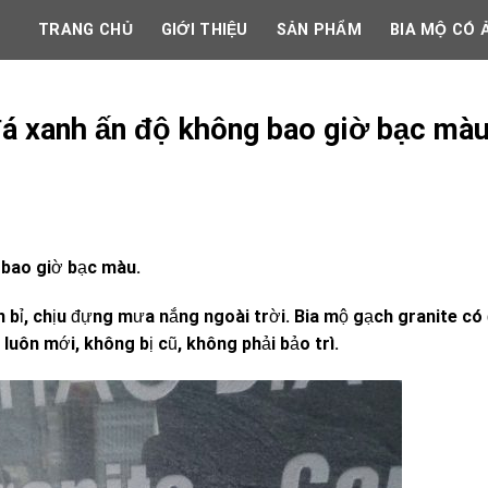
TRANG CHỦ
GIỚI THIỆU
SẢN PHẨM
BIA MỘ CÓ 
đá xanh ấn độ không bao giờ bạc màu
 bao giờ bạc màu.
n bỉ, chịu đựng mưa nắng ngoài trời. Bia mộ gạch granite có
 luôn mới, không bị cũ, không phải bảo trì.