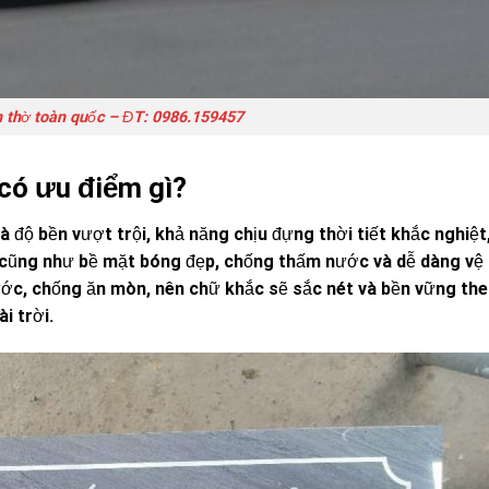
 thờ toàn quốc – ĐT: 0986.159457
 có ưu điểm gì?
độ bền vượt trội, khả năng chịu đựng thời tiết khắc nghiệt,
 cũng như bề mặt bóng đẹp, chống thấm nước và dễ dàng vệ 
xước, chống ăn mòn, nên chữ khắc sẽ sắc nét và bền vững the
i trời.