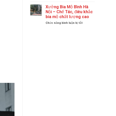
Tại
Quy
Hà
Mô
Xưởng Bia Mộ Bình Hà
Nội
Hoạt
Nội – Chế Tác, điêu khắc
|
Động
bia mộ chất lượng cao
Bia
Chuyên
Mộ
ở
Chức năng bình luận bị tắt
Nghiệp
Đá
Xưởng
Của
Granite
Bia
Thương
Cao
Mộ
Hiệu
Cấp
Bình
Bình
Hà
Bia
Nội
Mộ.
–
Chế
Tác,
điêu
khắc
bia
mộ
chất
lượng
cao