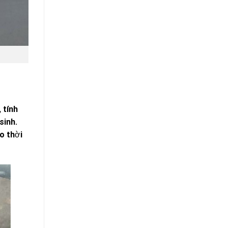
 tính
sinh.
o thời