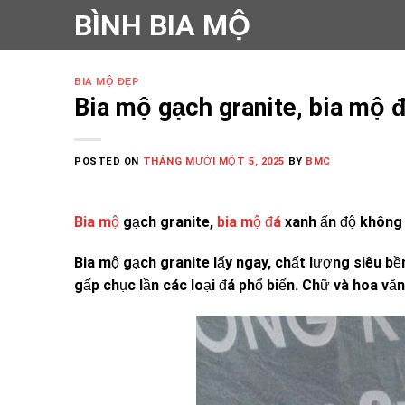
Skip
BÌNH BIA MỘ
to
content
BIA MỘ ĐẸP
Bia mộ gạch granite, bia mộ 
POSTED ON
THÁNG MƯỜI MỘT 5, 2025
BY
BMC
Bia mộ
gạch granite,
bia mộ đá
xanh ấn độ không
Bia mộ gạch granite lấy ngay, chất lượng siêu bề
gấp chục lần các loại đá phổ biến. Chữ và hoa văn