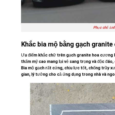
Phục chế ảnh
Khắc bia mộ bằng gạch granite
Ưu điểm khắc chữ trên gạch granite hoa cương là 
thẩm mỹ cao mang lại vẻ sang trọng và độc đáo,
Bia mộ gạch rất cứng, chịu lực tốt, chống trầy 
gian, lý tưởng cho cả ứng dụng trong nhà và ngoà