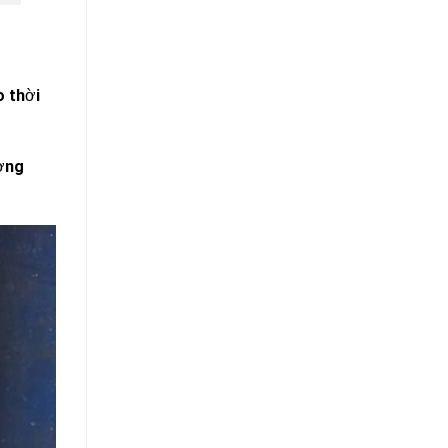
o thời
ường