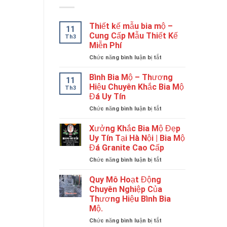
Thiết kế mẫu bia mộ –
11
Cung Cấp Mẫu Thiết Kế
Th3
Miễn Phí
ở
Chức năng bình luận bị tắt
Thiết
kế
Bình Bia Mộ – Thương
11
mẫu
Hiệu Chuyên Khắc Bia Mộ
Th3
bia
Đá Uy Tín
mộ
ở
Chức năng bình luận bị tắt
–
Bình
Cung
Bia
Cấp
Xưởng Khắc Bia Mộ Đẹp
Mộ
Mẫu
Uy Tín Tại Hà Nội | Bia Mộ
–
Thiết
Đá Granite Cao Cấp
Thương
Kế
ở
Chức năng bình luận bị tắt
Hiệu
Miễn
Xưởng
Chuyên
Phí
Khắc
Khắc
Quy Mô Hoạt Động
Bia
Bia
Chuyên Nghiệp Của
Mộ
Mộ
Thương Hiệu Bình Bia
Đẹp
Đá
Mộ.
Uy
Uy
Tín
Tín
ở
Chức năng bình luận bị tắt