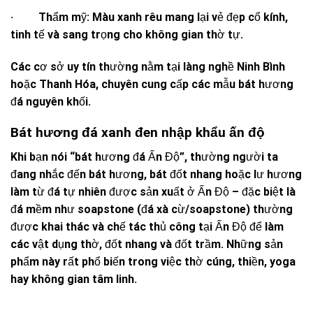
· Thẩm mỹ: Màu xanh rêu mang lại vẻ đẹp cổ kính,
tinh tế và sang trọng cho không gian thờ tự.
Các cơ sở uy tín thường nằm tại làng nghề Ninh Bình
hoặc Thanh Hóa, chuyên cung cấp các mẫu bát hương
đá nguyên khối.
Bát hương đá xanh đen nhập khẩu ấn độ
Khi bạn nói “bát hương đá Ấn Độ”, thường người ta
đang nhắc đến bát hương, bát đốt nhang hoặc lư hương
làm từ đá tự nhiên được sản xuất ở Ấn Độ – đặc biệt là
đá mềm như soapstone (đá xà cừ/soapstone) thường
được khai thác và chế tác thủ công tại Ấn Độ để làm
các vật dụng thờ, đốt nhang và đốt trầm. Những sản
phẩm này rất phổ biến trong việc thờ cúng, thiền, yoga
hay không gian tâm linh.