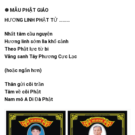
☸️ MẪU PHẬT GIÁO
HƯƠNG LINH PHẬT TỬ ………
Nhất tâm cầu nguyện
Hương linh sớm lìa khổ cảnh
Theo Phật lực từ bi
Vãng sanh Tây Phương Cực Lạc
(hoặc ngắn hơn)
Thân gửi cõi trần
Tâm về cõi Phật
Nam mô A Di Đà Phật