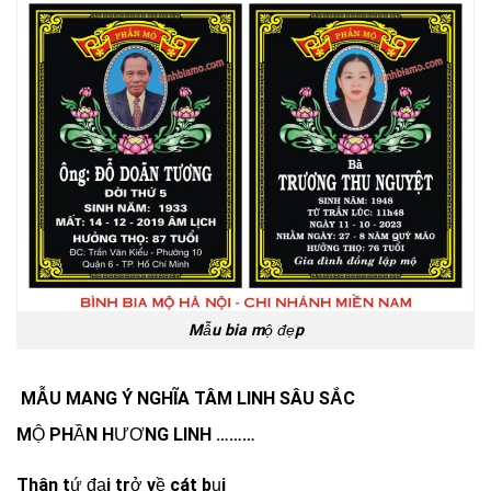
Mẫu bia mộ đẹp
️ MẪU MANG Ý NGHĨA TÂM LINH SÂU SẮC
MỘ PHẦN HƯƠNG LINH ………
Thân tứ đại trở về cát bụi