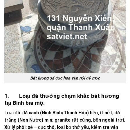
Bát lương đá đục hoa văn nổi để mộc
1. Loại đá thường chạm khắc bát hương
tại Bình bia mộ.
Loại đá: đá xanh (Ninh Bình/Thanh Hóa) bền, ít nứt; đá
trắng (Non Nước) mịn; granite rất cứng, bền ngoài trời.
Xử lý phôi: xẻ – đục thô, loại bỏ thớ yếu, kiểm tra vân