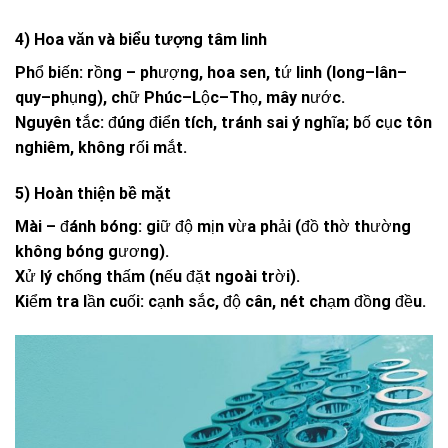
4) Hoa văn và biểu tượng tâm linh
Phổ biến: rồng – phượng, hoa sen, tứ linh (long–lân–
quy–phụng), chữ Phúc–Lộc–Thọ, mây nước.
Nguyên tắc: đúng điển tích, tránh sai ý nghĩa; bố cục tôn
nghiêm, không rối mắt.
5) Hoàn thiện bề mặt
Mài – đánh bóng: giữ độ mịn vừa phải (đồ thờ thường
không bóng gương).
Xử lý chống thấm (nếu đặt ngoài trời).
Kiểm tra lần cuối: cạnh sắc, độ cân, nét chạm đồng đều.