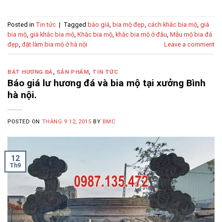
Posted in
Tin tức
|
Tagged
báo giá
,
bia mộ đẹp
,
cách khắc bia mộ
,
giá
bia mộ
,
giá khắc bia mộ
,
Khắc bia mộ
,
khắc bia mộ ở đâu
,
Mẫu mộ bia đá
đẹp
,
đặt làm bia mộ ở hà nội
Leave a comment
BÁT HƯƠNG ĐÁ
,
SẢN PHẨM
,
TIN TỨC
Báo giá lư hương đá và bia mộ tại xưởng Bình
hà nội.
POSTED ON
THÁNG 9 12, 2015
BY
BMC
12
Th9