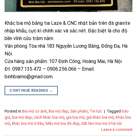
Khắc bia mộ bằng tia Laze & CNC nhật bản trên đá granite
nhập khẩu, cực kì chính xác và sắc nét. Đặc biệt là cho độ
bền vĩnh cửu trăm năm.
Văn phòng Tòa nhà 183 Nguyễn Lương Bằng, Đống Đa, Hà
Nội.
Cửa hàng sản phẩm: 107 Định Công, Hoàng Mai, Hà Nội
Đt: 0987.135.472 – 0906.256.066 – Email:
binhbiamo@gmail.com
CONTINUE READING
→
Posted in
Bia mộ có ảnh
,
Bia mộ đẹp
,
Sản phẩm
,
Tin tức
|
Tagged
báo
giá
,
bia mộ đẹp
,
cách khắc bia mộ
,
giá bia mộ
,
giá khắc bia mộ
,
Khắc bia
mộ
,
khắc bia mộ ở đâu
,
Mẫu mộ bia đá đẹp
,
đặt làm bia mộ ở hà nội
Leave a comment