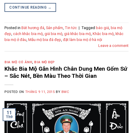
CONTINUE READING
→
Posted in
Bát hương đá
,
Sản phẩm
,
Tin tức
|
Tagged
báo giá
,
bia mộ
đẹp
,
cách khắc bia mộ
,
giá bia mộ
,
giá khắc bia mộ
,
Khắc bia mộ
,
khắc
bia mộ ở đâu
,
Mẫu mộ bia đá đẹp
,
đặt làm bia mộ ở hà nội
Leave a comment
BIA MỘ CÓ ẢNH
,
BIA MỘ ĐẸP
Khắc Bia Mộ Gắn Hình Chân Dung Men Gốm Sứ
– Sắc Nét, Bền Màu Theo Thời Gian
POSTED ON
THÁNG 9 11, 2015
BY
BMC
11
Th9