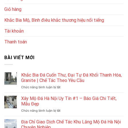
Giỏ hàng
Khắc Bia Mộ, Bình điêu khắc thương hiệu nổi tiếng
Tài khoản
Thanh toán
BÀI VIẾT MỚI
Khắc Bia Đá Cuốn Thư, Đại Tự Đá Khối Thanh Hóa,
Granite | Chế Tác Theo Yêu Cầu
ở
Chức năng bình luận bị tắt
Khắc
Bia
Xây Mộ Đá Hà Nội Uy Tín #1 – Báo Giá Chi Tiết,
Đá
Mẫu Đẹp
Cuốn
ở
Chức năng bình luận bị tắt
Thư,
Xây
Đại
Mộ
Địa Chỉ Giao Dịch Chế Tác Khu Lăng Mộ Đá Hà Nội
Tự
Đá
Đá
Chuyên Nghiệp