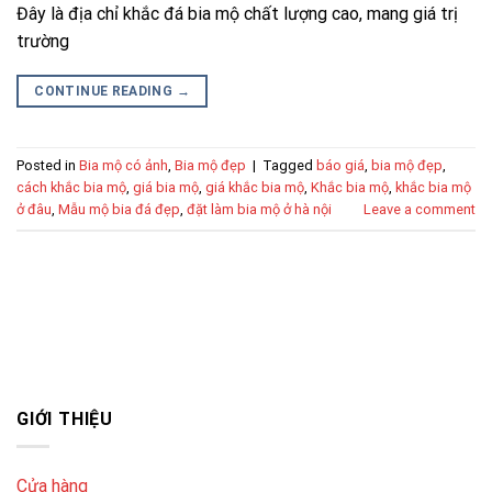
Đây là địa chỉ khắc đá bia mộ chất lượng cao, mang giá trị
trường
CONTINUE READING
→
Posted in
Bia mộ có ảnh
,
Bia mộ đẹp
|
Tagged
báo giá
,
bia mộ đẹp
,
cách khắc bia mộ
,
giá bia mộ
,
giá khắc bia mộ
,
Khắc bia mộ
,
khắc bia mộ
ở đâu
,
Mẫu mộ bia đá đẹp
,
đặt làm bia mộ ở hà nội
Leave a comment
GIỚI THIỆU
Cửa hàng