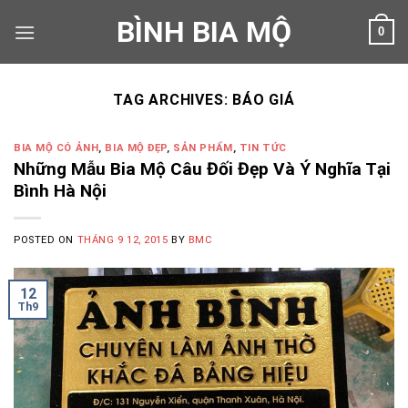
Skip
BÌNH BIA MỘ
0
to
content
TAG ARCHIVES:
BÁO GIÁ
BIA MỘ CÓ ẢNH
,
BIA MỘ ĐẸP
,
SẢN PHẨM
,
TIN TỨC
Những Mẫu Bia Mộ Câu Đối Đẹp Và Ý Nghĩa Tại
Bình Hà Nội
POSTED ON
THÁNG 9 12, 2015
BY
BMC
12
Th9