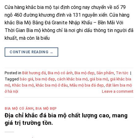
Cửa hàng khắc bia mộ tại định công nay chuyển về số 79
ngõ 460 đường khương đình và 131 nguyễn xiển. Cửa hàng
khắc Bia Mộ Bằng Đá Granite Nhập Khẩu – Bền Mãi Với
Thời Gian Bia mộ không chỉ là nơi ghi dấu thông tin người đã
khuất, mà còn là biểu
CONTINUE READING
→
Posted in
Bát hương đá
,
Bia mộ có ảnh
,
Bia mộ đẹp
,
Sản phẩm
,
Tin tức
|
Tagged
báo giá
,
bia mộ đẹp
,
cách khắc bia mộ
,
giá bia mộ
,
giá khắc bia
mộ
,
Khắc bia mộ
,
khắc bia mộ ở đâu
,
Mẫu mộ bia đá đẹp
,
đặt làm bia mộ
ở hà nội
Leave a comment
BIA MỘ CÓ ẢNH
,
BIA MỘ ĐẸP
Địa chỉ khắc đá bia mộ chất lượng cao, mang
giá trị trường tồn.