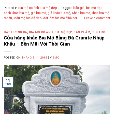
Posted in
Bia mộ có ảnh
,
Bia mộ đẹp
|
Tagged
báo giá
,
bia mộ đẹp
,
cách khắc bia mộ
,
giá bia mộ
,
giá khắc bia mộ
,
Khắc bia mộ
,
khắc bia mộ
ở đâu
,
Mẫu mộ bia đá đẹp
,
đặt làm bia mộ ở hà nội
Leave a comment
BÁT HƯƠNG ĐÁ
,
BIA MỘ CÓ ẢNH
,
BIA MỘ ĐẸP
,
SẢN PHẨM
,
TIN TỨC
Cửa hàng khắc Bia Mộ Bằng Đá Granite Nhập
Khẩu – Bền Mãi Với Thời Gian
POSTED ON
THÁNG 9 11, 2015
BY
BMC
11
Th9