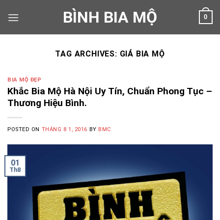
Skip
BÌNH BIA MỘ
0
to
content
TAG ARCHIVES:
GIÁ BIA MỘ
BIA MỘ ĐẸP
Khắc Bia Mộ Hà Nội Uy Tín, Chuẩn Phong Tục –
Thương Hiệu Bình.
POSTED ON
THÁNG 8 1, 2016
BY
BMC
01
Th8