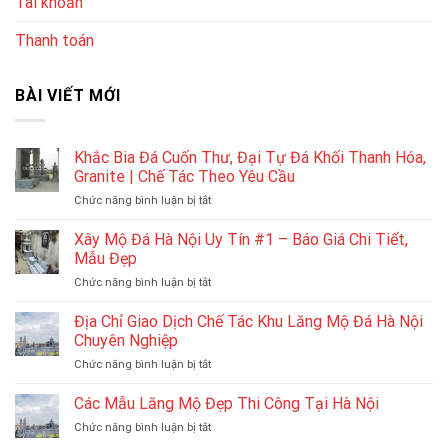
Tài khoản
Thanh toán
BÀI VIẾT MỚI
Khắc Bia Đá Cuốn Thư, Đại Tự Đá Khối Thanh Hóa,
Granite | Chế Tác Theo Yêu Cầu
ở
Chức năng bình luận bị tắt
Khắc
Bia
Xây Mộ Đá Hà Nội Uy Tín #1 – Báo Giá Chi Tiết,
Đá
Mẫu Đẹp
Cuốn
ở
Chức năng bình luận bị tắt
Thư,
Xây
Đại
Mộ
Địa Chỉ Giao Dịch Chế Tác Khu Lăng Mộ Đá Hà Nội
Tự
Đá
Đá
Chuyên Nghiệp
Hà
Khối
ở
Chức năng bình luận bị tắt
Nội
Thanh
Địa
Uy
Hóa,
Chỉ
Các Mẫu Lăng Mộ Đẹp Thi Công Tại Hà Nội
Tín
Granite
Giao
#1
|
ở
Chức năng bình luận bị tắt
Dịch
–
Chế
Các