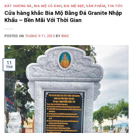
BÁT HƯƠNG ĐÁ
,
BIA MỘ CÓ ẢNH
,
BIA MỘ ĐẸP
,
SẢN PHẨM
,
TIN TỨC
Cửa hàng khắc Bia Mộ Bằng Đá Granite Nhập
Khẩu – Bền Mãi Với Thời Gian
POSTED ON
THÁNG 9 11, 2015
BY
BMC
11
Th9