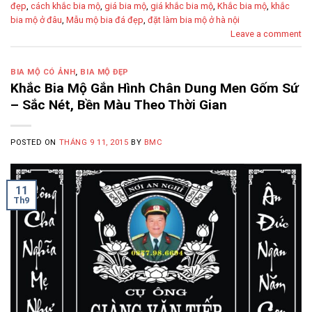
đẹp
,
cách khắc bia mộ
,
giá bia mộ
,
giá khắc bia mộ
,
Khắc bia mộ
,
khắc
bia mộ ở đâu
,
Mẫu mộ bia đá đẹp
,
đặt làm bia mộ ở hà nội
Leave a comment
BIA MỘ CÓ ẢNH
,
BIA MỘ ĐẸP
Khắc Bia Mộ Gắn Hình Chân Dung Men Gốm Sứ
– Sắc Nét, Bền Màu Theo Thời Gian
POSTED ON
THÁNG 9 11, 2015
BY
BMC
11
Th9