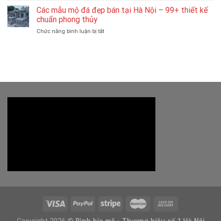
Chế
Báo
Tác
Mẫu
Các mẫu mộ đá đẹp bán tại Hà Nội – 99+ thiết kế
Tác
Giá
Theo
Lăng
Khu
chuẩn phong thủy
Chi
Yêu
Mộ
Lăng
Tiết,
Cầu
ở
Chức năng bình luận bị tắt
Đẹp
Mộ
Mẫu
Các
Thi
Đá
Đẹp
mẫu
Công
Hà
mộ
Tại
Nội
đá
Hà
Chuyên
đẹp
Nội
Nghiệp
bán
tại
Hà
Nội
–
99+
thiết
kế
chuẩn
phong
thủy