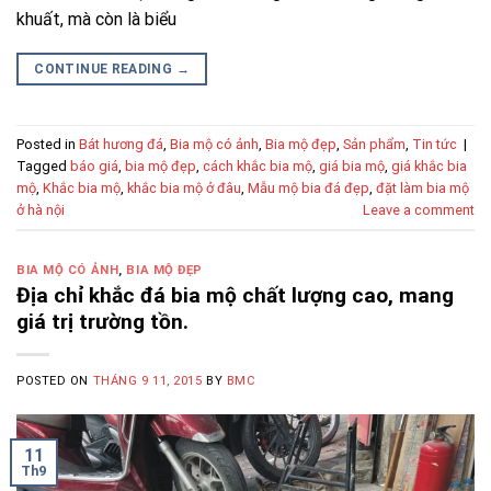
khuất, mà còn là biểu
CONTINUE READING
→
Posted in
Bát hương đá
,
Bia mộ có ảnh
,
Bia mộ đẹp
,
Sản phẩm
,
Tin tức
|
Tagged
báo giá
,
bia mộ đẹp
,
cách khắc bia mộ
,
giá bia mộ
,
giá khắc bia
mộ
,
Khắc bia mộ
,
khắc bia mộ ở đâu
,
Mẫu mộ bia đá đẹp
,
đặt làm bia mộ
ở hà nội
Leave a comment
BIA MỘ CÓ ẢNH
,
BIA MỘ ĐẸP
Địa chỉ khắc đá bia mộ chất lượng cao, mang
giá trị trường tồn.
POSTED ON
THÁNG 9 11, 2015
BY
BMC
11
Th9