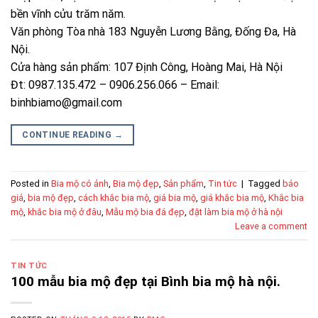
bền vĩnh cửu trăm năm.
Văn phòng Tòa nhà 183 Nguyễn Lương Bằng, Đống Đa, Hà
Nội.
Cửa hàng sản phẩm: 107 Định Công, Hoàng Mai, Hà Nội
Đt: 0987.135.472 – 0906.256.066 – Email:
binhbiamo@gmail.com
CONTINUE READING
→
Posted in
Bia mộ có ảnh
,
Bia mộ đẹp
,
Sản phẩm
,
Tin tức
|
Tagged
báo
giá
,
bia mộ đẹp
,
cách khắc bia mộ
,
giá bia mộ
,
giá khắc bia mộ
,
Khắc bia
mộ
,
khắc bia mộ ở đâu
,
Mẫu mộ bia đá đẹp
,
đặt làm bia mộ ở hà nội
Leave a comment
TIN TỨC
100 mẫu bia mộ đẹp tại Bình bia mộ hà nội.