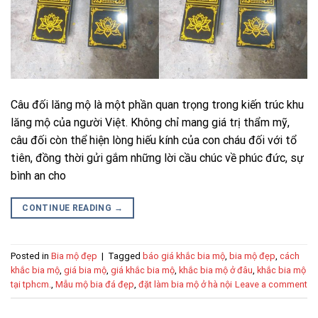
Câu đối lăng mộ là một phần quan trọng trong kiến trúc khu
lăng mộ của người Việt. Không chỉ mang giá trị thẩm mỹ,
câu đối còn thể hiện lòng hiếu kính của con cháu đối với tổ
tiên, đồng thời gửi gắm những lời cầu chúc về phúc đức, sự
bình an cho
CONTINUE READING
→
Posted in
Bia mộ đẹp
|
Tagged
báo giá khắc bia mộ
,
bia mộ đẹp
,
cách
khắc bia mộ
,
giá bia mộ
,
giá khắc bia mộ
,
khắc bia mộ ở đâu
,
khắc bia mộ
tại tphcm.
,
Mẫu mộ bia đá đẹp
,
đặt làm bia mộ ở hà nội
Leave a comment