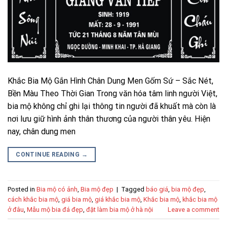
Khắc Bia Mộ Gắn Hình Chân Dung Men Gốm Sứ – Sắc Nét,
Bền Màu Theo Thời Gian Trong văn hóa tâm linh người Việt,
bia mộ không chỉ ghi lại thông tin người đã khuất mà còn là
nơi lưu giữ hình ảnh thân thương của người thân yêu. Hiện
nay, chân dung men
CONTINUE READING
→
Posted in
Bia mộ có ảnh
,
Bia mộ đẹp
|
Tagged
báo giá
,
bia mộ đẹp
,
cách khắc bia mộ
,
giá bia mộ
,
giá khắc bia mộ
,
Khắc bia mộ
,
khắc bia mộ
ở đâu
,
Mẫu mộ bia đá đẹp
,
đặt làm bia mộ ở hà nội
Leave a comment