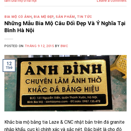
làm bia mộ ở hà nội
Leave a comment
BIA MỘ CÓ ẢNH
,
BIA MỘ ĐẸP
,
SẢN PHẨM
,
TIN TỨC
Những Mẫu Bia Mộ Câu Đối Đẹp Và Ý Nghĩa Tại
Bình Hà Nội
POSTED ON
THÁNG 9 12, 2015
BY
BMC
12
Th9
Khắc bia mộ bằng tia Laze & CNC nhật bản trên đá granite
nhập khẩu, cực kì chính xác và sắc nét. Đặc biệt là cho độ