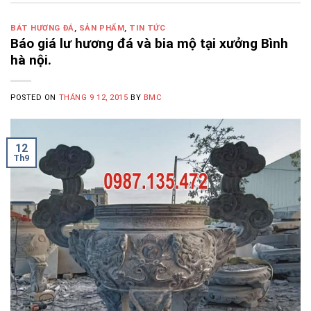
BÁT HƯƠNG ĐÁ
,
SẢN PHẨM
,
TIN TỨC
Báo giá lư hương đá và bia mộ tại xưởng Bình
hà nội.
POSTED ON
THÁNG 9 12, 2015
BY
BMC
12
Th9