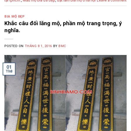
tại tphcm.
,
Mẫu mộ bia đá đẹp
,
đặt làm bia mộ ở hà nội
Leave a comment
BIA MỘ ĐẸP
Khắc câu đối lăng mộ, phần mộ trang trọng, ý
nghĩa.
POSTED ON
THÁNG 8 1, 2016
BY
BMC
01
Th8