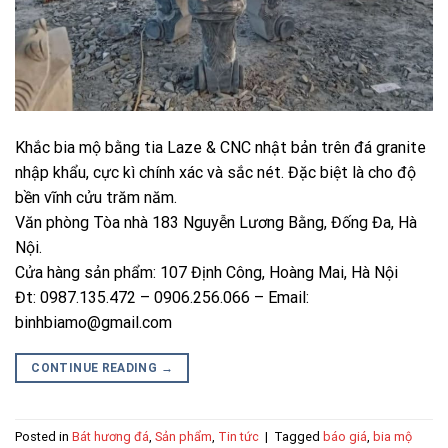
Khắc bia mộ bằng tia Laze & CNC nhật bản trên đá granite
nhập khẩu, cực kì chính xác và sắc nét. Đặc biệt là cho độ
bền vĩnh cửu trăm năm.
Văn phòng Tòa nhà 183 Nguyễn Lương Bằng, Đống Đa, Hà
Nội.
Cửa hàng sản phẩm: 107 Định Công, Hoàng Mai, Hà Nội
Đt: 0987.135.472 – 0906.256.066 – Email:
binhbiamo@gmail.com
CONTINUE READING
→
Posted in
Bát hương đá
,
Sản phẩm
,
Tin tức
|
Tagged
báo giá
,
bia mộ