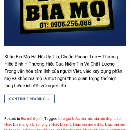
Khắc Bia Mộ Hà Nội Uy Tín, Chuẩn Phong Tục – Thương
Hiệu Bình – Thương Hiệu Của Niềm Tin Và Chất Lượng.
Trong văn hóa tâm linh của người Việt, việc xây dựng phần
mộ và khắc bia mộ là một nghi thức quan trọng thể hiện
lòng hiếu kính đối với người đã
CONTINUE READING
→
Posted in
Bia mộ đẹp
|
Tagged
báo giá khắc bia mộ
,
bia mộ đẹp
,
cách
khắc bia mộ
,
giá bia mộ
,
giá khắc bia mộ
,
khắc bia mộ ở đâu
,
khắc bia mộ