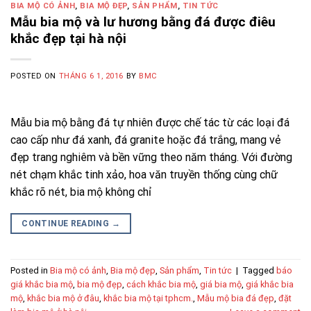
BIA MỘ CÓ ẢNH
,
BIA MỘ ĐẸP
,
SẢN PHẨM
,
TIN TỨC
Mẫu bia mộ và lư hương bằng đá được điêu
khắc đẹp tại hà nội
POSTED ON
THÁNG 6 1, 2016
BY
BMC
Mẫu bia mộ bằng đá tự nhiên được chế tác từ các loại đá
cao cấp như đá xanh, đá granite hoặc đá trắng, mang vẻ
đẹp trang nghiêm và bền vững theo năm tháng. Với đường
nét chạm khắc tinh xảo, hoa văn truyền thống cùng chữ
khắc rõ nét, bia mộ không chỉ
CONTINUE READING
→
Posted in
Bia mộ có ảnh
,
Bia mộ đẹp
,
Sản phẩm
,
Tin tức
|
Tagged
báo
giá khắc bia mộ
,
bia mộ đẹp
,
cách khắc bia mộ
,
giá bia mộ
,
giá khắc bia
mộ
,
khắc bia mộ ở đâu
,
khắc bia mộ tại tphcm.
,
Mẫu mộ bia đá đẹp
,
đặt