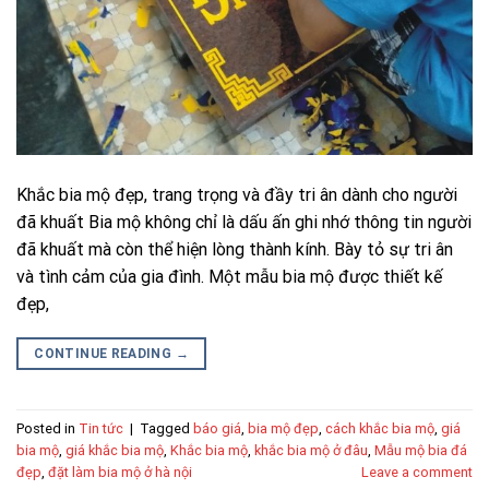
Khắc bia mộ đẹp, trang trọng và đầy tri ân dành cho người
đã khuất Bia mộ không chỉ là dấu ấn ghi nhớ thông tin người
đã khuất mà còn thể hiện lòng thành kính. Bày tỏ sự tri ân
và tình cảm của gia đình. Một mẫu bia mộ được thiết kế
đẹp,
CONTINUE READING
→
Posted in
Tin tức
|
Tagged
báo giá
,
bia mộ đẹp
,
cách khắc bia mộ
,
giá
bia mộ
,
giá khắc bia mộ
,
Khắc bia mộ
,
khắc bia mộ ở đâu
,
Mẫu mộ bia đá
đẹp
,
đặt làm bia mộ ở hà nội
Leave a comment