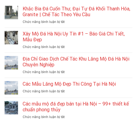
Khắc Bia Đá Cuốn Thư, Đại Tự Đá Khối Thanh Hóa,
Granite | Chế Tác Theo Yêu Cầu
ở
Chức năng bình luận bị tắt
Khắc
Bia
Xây Mộ Đá Hà Nội Uy Tín #1 – Báo Giá Chi Tiết,
Đá
Mẫu Đẹp
Cuốn
ở
Chức năng bình luận bị tắt
Thư,
Xây
Đại
Mộ
Địa Chỉ Giao Dịch Chế Tác Khu Lăng Mộ Đá Hà Nội
Tự
Đá
Đá
Chuyên Nghiệp
Hà
Khối
ở
Chức năng bình luận bị tắt
Nội
Thanh
Địa
Uy
Hóa,
Chỉ
Các Mẫu Lăng Mộ Đẹp Thi Công Tại Hà Nội
Tín
Granite
Giao
#1
|
ở
Chức năng bình luận bị tắt
Dịch
–
Chế
Các
Chế
Báo
Tác
Mẫu
Các mẫu mộ đá đẹp bán tại Hà Nội – 99+ thiết kế
Tác
Giá
Theo
Lăng
Khu
chuẩn phong thủy
Chi
Yêu
Mộ
Lăng
Tiết,
Cầu
ở
Chức năng bình luận bị tắt
Đẹp
Mộ
Mẫu
Các
Thi
Đá
Đẹp
mẫu
Công
Hà
mộ
Tại
Nội