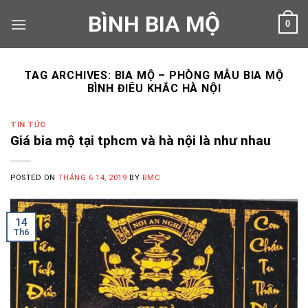
Skip
BÌNH BIA MỘ
0
to
content
TAG ARCHIVES:
BIA MỘ – PHÒNG MẪU BIA MỘ
BÌNH ĐIÊU KHẮC HÀ NỘI
TIN TỨC
Giá bia mộ tại tphcm và hà nội là như nhau
POSTED ON
THÁNG 6 14, 2019
BY
BMC
14
Th6