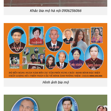
Khắc bia mộ hà nội 0906256066
Hình ảnh bia mộ