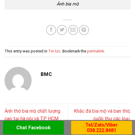
Ảnh bia mộ
This entry was posted in
Tin tức
. Bookmark the
permalink
.
BMC
Ảnh thờ bia mộ chất lượng
Khắc đá bia mộ và ban thờ,
cao tại hà nội và TP HCM.
cuốn thư các loại.
Tel/Zalo/Viber
Chat Facebook
038.222.8481